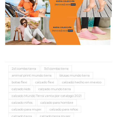
2x1 combo terra
3x1 combo terra
animal print mundo terra
blusas mundo terra
botas flexi
calzado flexi
calzado hecho en mexico
calzado kids
calzado mundo terra
calzado Mundo Terra venta por catalogo 2021
calzado niños
calzado para hombre
calzado para mujer
calzado para niños
calzado terra
calzado terra mujer