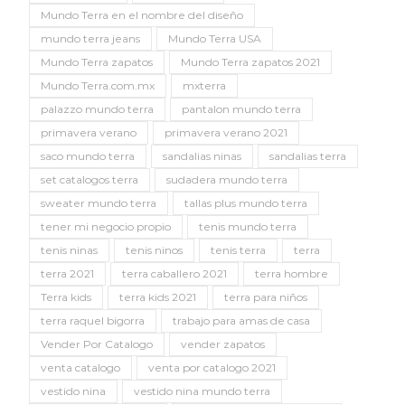
Mundo Terra en el nombre del diseño
mundo terra jeans
Mundo Terra USA
Mundo Terra zapatos
Mundo Terra zapatos 2021
Mundo Terra.com.mx
mxterra
palazzo mundo terra
pantalon mundo terra
primavera verano
primavera verano 2021
saco mundo terra
sandalias ninas
sandalias terra
set catalogos terra
sudadera mundo terra
sweater mundo terra
tallas plus mundo terra
tener mi negocio propio
tenis mundo terra
tenis ninas
tenis ninos
tenis terra
terra
terra 2021
terra caballero 2021
terra hombre
Terra kids
terra kids 2021
terra para niños
terra raquel bigorra
trabajo para amas de casa
Vender Por Catalogo
vender zapatos
venta catalogo
venta por catalogo 2021
vestido nina
vestido nina mundo terra