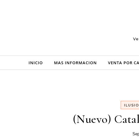
Skip to content
Ve
INICIO
MAS INFORMACION
VENTA POR C
ILUSI
(Nuevo) Catal
Sep