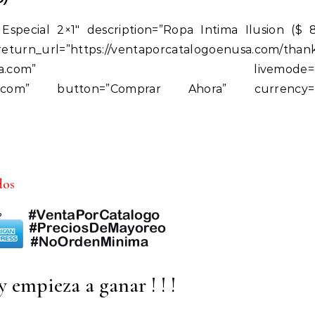
Especial 2×1″ description=”Ropa Intima Ilusion ($ 
_url=”https://ventaporcatalogoenusa.com/thank
porcatalogoenusa.com” livemode=”t
unidos.com” button=”Comprar Ahora” currency=
dos
 empieza a ganar ! ! !