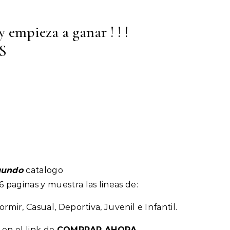
 empieza a ganar ! ! !
S
gundo
catalogo
 paginas y muestra las lineas de:
rmir, Casual, Deportiva, Juvenil e Infantil.
 en el link de
COMPRAR AHORA