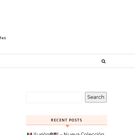
Mas
Search
RECENT POSTS
Ilusión
®️
– Nueva Colección