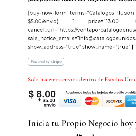
[buy-now-form terms=”Catalogos Ilusion 
$5.00/envio) ” price=”13.00″ return
cancel_url=”https://venta
sale_notice_emails=”info@catalogos
show_address=”true” show_name=”true” ]
Solo hacemos envios dentro de Estados Uni
Inicia tu Propio Negocio hoy y