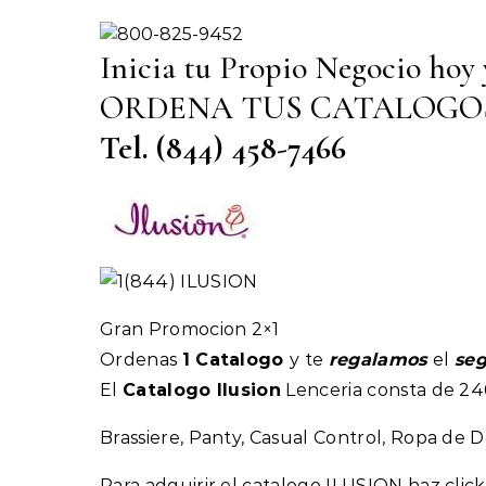
Inicia tu Propio Negocio hoy y
ORDENA TUS CATALOGO
Tel. (844) 458-7466
Gran Promocion 2×1
Ordenas
1 Catalogo
y te
regalamos
el
se
El
Catalogo Ilusion
Lenceria consta de 246
Brassiere, Panty, Casual Control, Ropa de Do
Para adquirir el catalogo ILUSION haz click