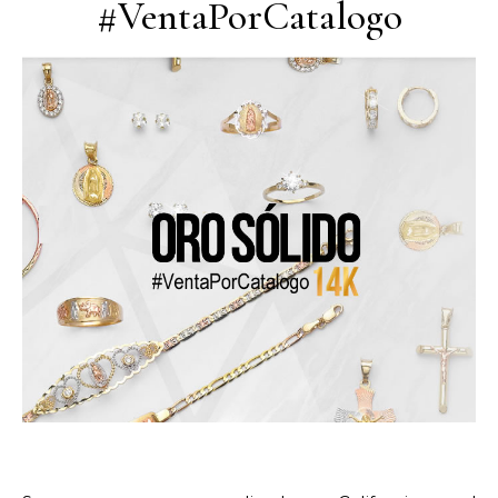
#VentaPorCatalogo