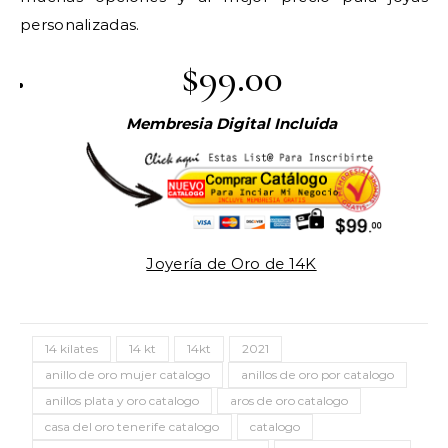
personalizadas.
$99.00
Membresia Digital Incluida
Joyería de Oro de 14K
14 kilates
14 kt
14kt
2021
anillo de oro mujer catalogo
anillos de oro por catalogo
anillos plata y oro catalogo
aros de oro catalogo
casa del oro tenerife catalogo
catalogo