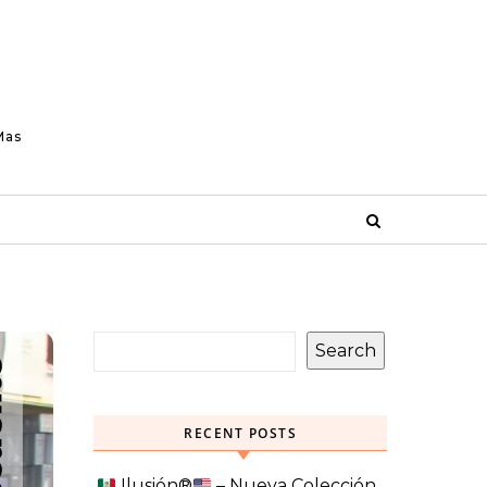
Mas
Search
RECENT POSTS
Ilusión
®️
– Nueva Colección