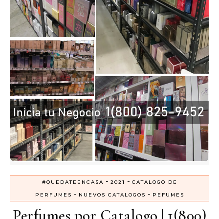
-
-
#QUEDATEENCASA
2021
CATALOGO DE
-
-
PERFUMES
NUEVOS CATALOGOS
PEFUMES
Perfumes por Catalogo | 1(800)