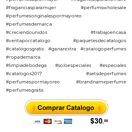
#fraganciasparamujer #perfumswholesale
#perfumesoriginalespormayoreo
#perfumesdemarca
#creciendounidos #trabajoencasa
#ventaporcatalogo #paquetesdecatalogos
#catalogosgratis #ganarextra #catalogoperfumes
#ropademarca
#limpiadebodega #soloespeciales #especiales
#catalogos2017 #setsdeperfumes
#perfumespormayoreo #brandnameperfume
#perfumesgratis