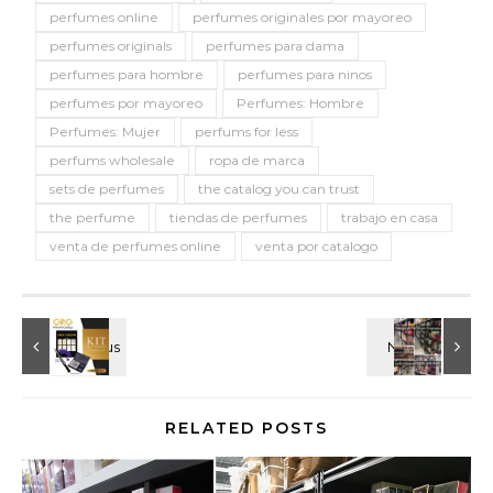
perfumes online
perfumes originales por mayoreo
perfumes originals
perfumes para dama
perfumes para hombre
perfumes para ninos
perfumes por mayoreo
Perfumes: Hombre
Perfumes: Mujer
perfums for less
perfums wholesale
ropa de marca
sets de perfumes
the catalog you can trust
the perfume
tiendas de perfumes
trabajo en casa
venta de perfumes online
venta por catalogo
RELATED POSTS