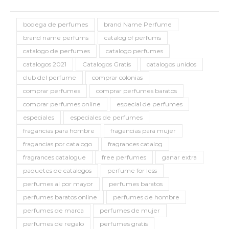
bodega de perfumes
brand Name Perfume
brand name perfums
catalog of perfums
catalogo de perfumes
catalogo perfumes
catalogos 2021
Catalogos Gratis
catalogos unidos
club del perfume
comprar colonias
comprar perfumes
comprar perfumes baratos
comprar perfumes online
especial de perfumes
especiales
especiales de perfumes
fragancias para hombre
fragancias para mujer
fragancias por catalogo
fragrances catalog
fragrances catalogue
free perfumes
ganar extra
paquetes de catalogos
perfume for less
perfumes al por mayor
perfumes baratos
perfumes baratos online
perfumes de hombre
perfumes de marca
perfumes de mujer
perfumes de regalo
perfumes gratis