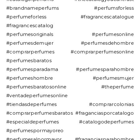
#brandnameperfums #perfumsforless
#perfumeforless #fragrancescatalogue
#fragrancescatalog
#perfumesoriginals #perfumesonline
#perfumesdemujer #perfumesdehombre
#comprarperfumes #comprarperfumesonline
#perfumesbaratos
#perfumesparadama #perfumesparahombre
#perfumeshombre #perfumesmujer
#perfumesbaratosonline #theperfume
#ventadeperfumesonline
#tiendasdeperfumes #comprarcolonias
#comprarperfumesbaratos #fraganciasporcatalogo
#especialdeperfumes #catalogodeperfumes
#perfumespormayoreo
#perfumesalpormayor #fraganciasparahombre