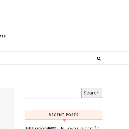
Mas
Search
RECENT POSTS
Ilusión
®️
– Nueva Colección