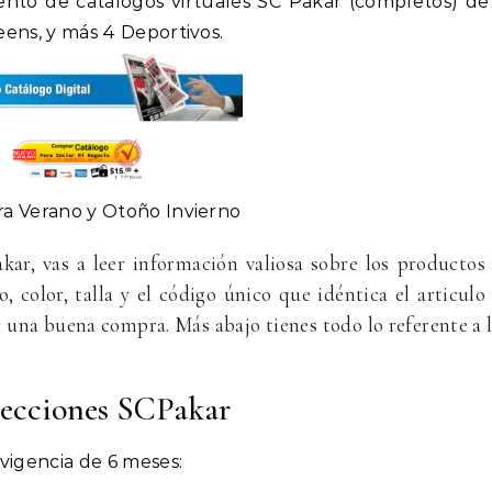
iento de catálogos virtuales SC Pakar (completos) de
eens, y más 4 Deportivos.
ra Verano y Otoño Invierno
kar, vas a leer información valiosa sobre los productos
 color, talla y el código único que idéntica el articulo
r una buena compra. Más abajo tienes todo lo referente a 
lecciones SCPakar
vigencia de 6 meses: