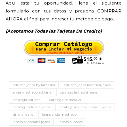
Aqui esta tu oportunidad, llena el siguiente
formulario con tus datos y presiona COMPRAR
AHORA al final para ingresar tu metodo de pago.
(Aceptamos Todas las Tarjetas De Credito)
adriana jeans by lamasini
adriana jeans lamasini jeans
alicia machado adriana
camisas lamasini jeans
catalogo adriana
catalogo adriana 2019
catálogo adriana jeans
catalogo adriana lamasini jeans
driana jeans
jeans alicia machado
lamasini adriana jeans
lamasini boots