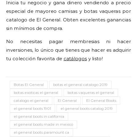
Inicia tu negocio y gana dinero vendiendo a precio
especial de mayoreo camisas y botas vaqueras por
catalogo de El General. Obten excelentes ganancias
sin mínimos de compra.
No necesitas pagar membresias ni hacer
inversiones, lo único que tienes que hacer es adquirir
tu colección favorita de
catálogos
y listo!
Botas El General
botas el general catalogo 2019
botas exoticas el general
botas vaqueras el general
catalogo el general
El General
El General Boots
el general boots 1901
el general boots catalog 2019
el general boots in california
el general boots made in mexico
el general boots paramount ca