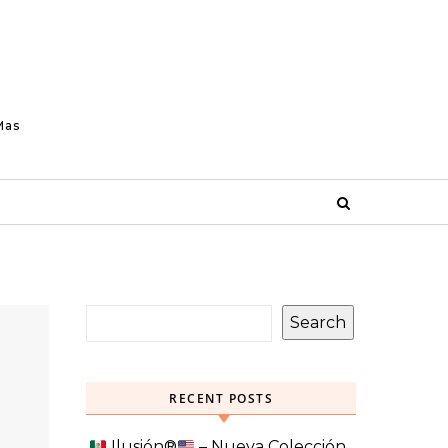
Mas
Search
RECENT POSTS
Ilusión
®️
– Nueva Colección