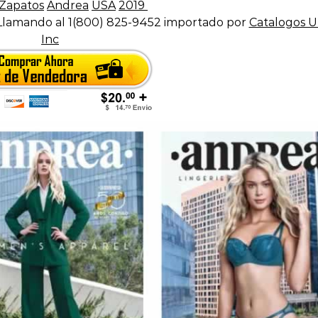
Zapatos
Andrea
USA
2019
Llamando al 1(800) 825-9452 importado por
Catalogos U
Inc