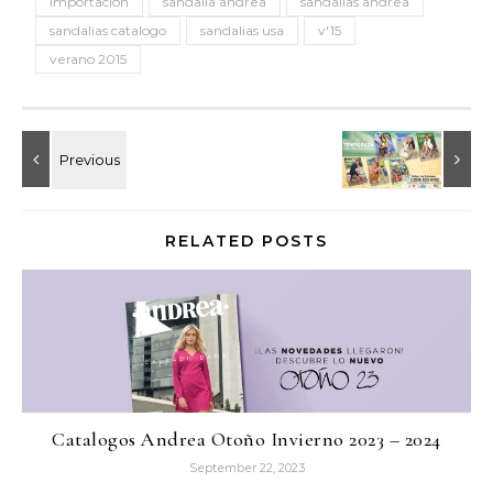
importacion
sandalia andrea
sandalias andrea
sandalias catalogo
sandalias usa
v'15
verano 2015
RELATED POSTS
Catalogos Andrea Otoño Invierno 2023 – 2024
September 22, 2023