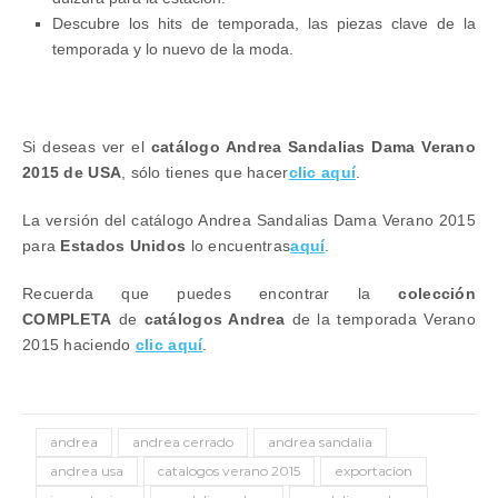
Descubre los hits de temporada, las piezas clave de la
temporada y lo nuevo de la moda.
Si deseas ver el
catálogo Andrea Sandalias Dama Verano
2015 de USA
, sólo tienes que hacer
clic aquí
.
La versión del catálogo Andrea Sandalias Dama Verano 2015
para
Estados Unidos
lo encuentras
aquí
.
Recuerda que puedes encontrar la
colección
COMPLETA
de
catálogos Andrea
de la temporada Verano
2015 haciendo
clic aquí
.
andrea
andrea cerrado
andrea sandalia
andrea usa
catalogos verano 2015
exportacion