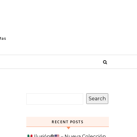
Mas
Search
RECENT POSTS
Ilusión
®️
– Nueva Colección