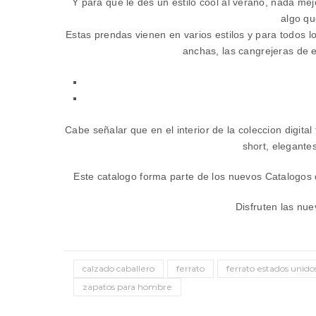
Y para que le des un estilo cool al verano, nada me
algo qu
Estas prendas vienen en varios estilos y para todos l
anchas, las cangrejeras de es
Cabe señalar que en el
interior
de la coleccion digital
short, elegante
Este catalogo forma parte de los nuevos Catalogos
Disfruten las nu
calzado caballero
ferrato
ferrato estados unido
zapatos para hombre