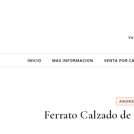
Skip to content
Ve
INICIO
MAS INFORMACION
VENTA POR C
ANDR
Ferrato Calzado de