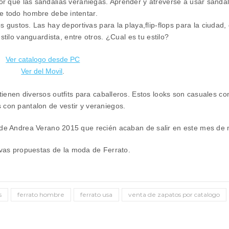
jor que las sandalias veraniegas. Aprender y atreverse a usar sandal
e todo hombre debe intentar.
os gustos. Las hay deportivas para la playa,
flip-flops
para la ciudad, 
tilo vanguardista, entre otros. ¿Cual es tu estilo?
Ver catalogo desde PC
Ver del Movil
.
 tienen diversos outfits para caballeros. Estos looks son casuales c
s con pantalon de vestir y veraniegos.
 de Andrea Verano 2015 que recién acaban de salir en este mes de
evas propuestas de la moda de Ferrato.
s
ferrato hombre
ferrato usa
venta de zapatos por catalogo