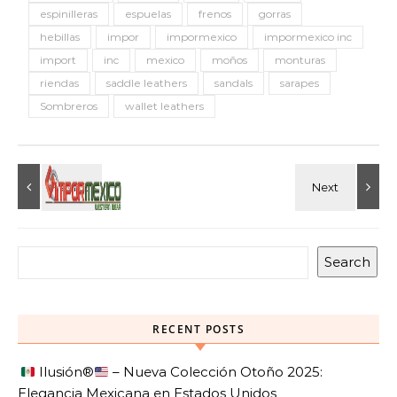
espinilleras
espuelas
frenos
gorras
hebillas
impor
impormexico
impormexico inc
import
inc
mexico
moños
monturas
riendas
saddle leathers
sandals
sarapes
Sombreros
wallet leathers
Search
RECENT POSTS
Ilusión
®️
– Nueva Colección Otoño 2025:
Elegancia Mexicana en Estados Unidos