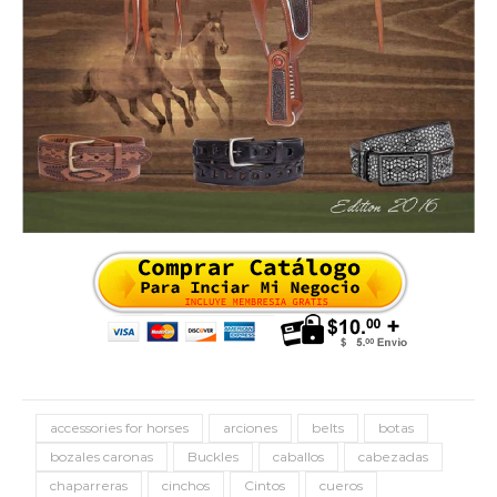
accessories for horses
arciones
belts
botas
bozales caronas
Buckles
caballos
cabezadas
chaparreras
cinchos
Cintos
cueros