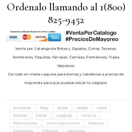
Ordenalo llamando al 1(800)
825-9452
Venta por Catalogo de Botas y Zapatos, Cintos, Texanas,
Sombreros, Toquillas, Herrajes, Camisas, Pantalones, Trajes
Vaqueros.
De todo en moda vaquera para damas y caballeros a precios de
mayorista para que puedas iniciar tu negocio.
accesorios
Bags
blusas
bolsas
capris
Dresses
Faldas
Leggings
minerva
Minerva jeans
minervajeans.com
Palazzos
Pantalones
Pefumes
perfumes