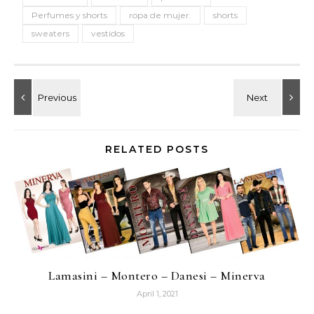
Perfumes y shorts
ropa de mujer.
shorts
sweaters
vestidos
RELATED POSTS
Lamasini – Montero – Danesi – Minerva
April 1, 2021