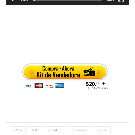
2016
2017
catalog
catalogos
cklass