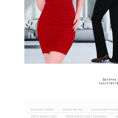
bearpaw boots
blusas danesi
blusas para muje
botas para mujer
botas para mujer bearpaw
b