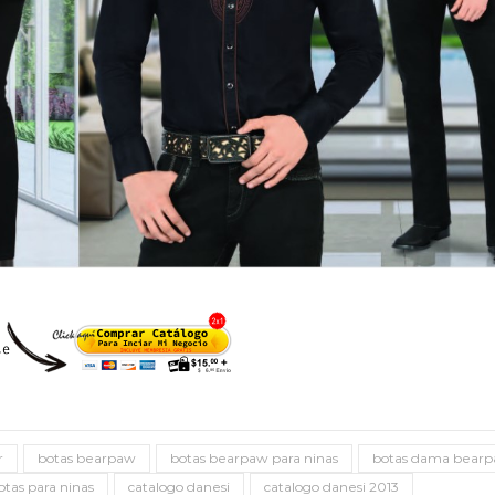
r
botas bearpaw
botas bearpaw para ninas
botas dama bear
otas para ninas
catalogo danesi
catalogo danesi 2013