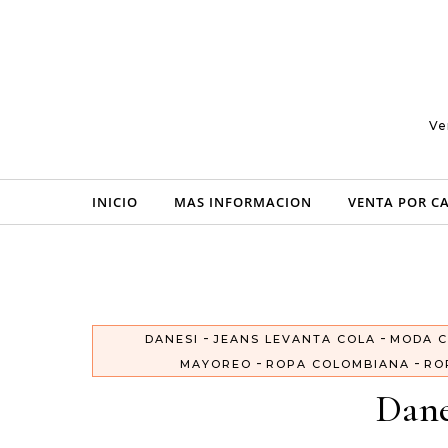
Skip to content
Ve
INICIO
MAS INFORMACION
VENTA POR C
-
-
DANESI
JEANS LEVANTA COLA
MODA C
-
-
MAYOREO
ROPA COLOMBIANA
RO
Dane