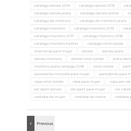
catalogo danesi 2014
catalogo danesi 2015
cata
catalogo danesi jeans
catalogo danesi online
c
catalogo de montero
catalogo de montero jeans
catalogo montero
catalogo montero 2013
cata
catalogo montero 2017
catalogo montero 2018
catalogo montero twitter
catalogo ninel conde
chamarras para mujer
danesi
danesi jeans
danesi montero
danesi ninel conde
jeans dane
montero jeans catalogo 2018
ninel conde
pant
pantalones mezclilla para mujer
pantalones para 
ropa ninel conde
ropa para mujer
ropa por cat
set sport danesi
set sport para mujer
ver catal
vestidos de mujer
vestidos de noche
vestidos