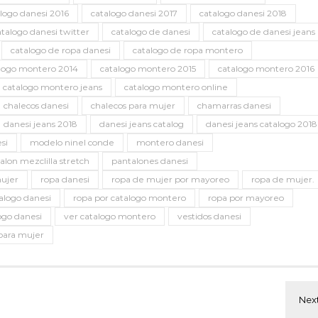
logo danesi 2016
catalogo danesi 2017
catalogo danesi 2018
atalogo danesi twitter
catalogo de danesi
catalogo de danesi jeans
catalogo de ropa danesi
catalogo de ropa montero
logo montero 2014
catalogo montero 2015
catalogo montero 2016
catalogo montero jeans
catalogo montero online
chalecos danesi
chalecos para mujer
chamarras danesi
danesi jeans 2018
danesi jeans catalog
danesi jeans catalogo 2018
si
modelo ninel conde
montero danesi
alon mezclilla stretch
pantalones danesi
mujer
ropa danesi
ropa de mujer por mayoreo
ropa de mujer.
alogo danesi
ropa por catalogo montero
ropa por mayoreo
ogo danesi
ver catalogo montero
vestidos danesi
 para mujer