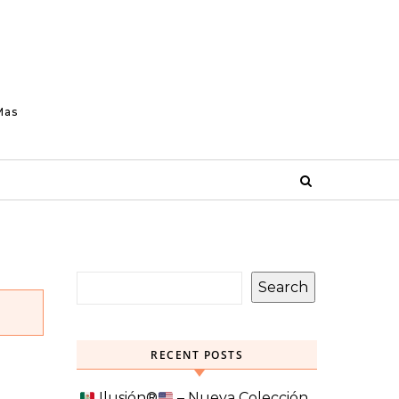
Mas
Search
RECENT POSTS
Ilusión
®️
– Nueva Colección