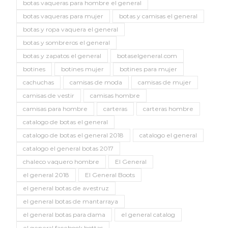
botas vaqueras para hombre el general
botas vaqueras para mujer
botas y camisas el general
botas y ropa vaquera el general
botas y sombreros el general
botas y zapatos el general
botaselgeneral.com
botines
botines mujer
botines para mujer
cachuchas
camisas de moda
camisas de mujer
camisas de vestir
camisas hombre
camisas para hombre
carteras
carteras hombre
catalogo de botas el general
catalogo de botas el general 2018
catalogo el general
catalogo el general botas 2017
chaleco vaquero hombre
El General
el general 2018
El General Boots
el general botas de avestruz
el general botas de mantarraya
el general botas para dama
el general catalog
el general facebook bottas