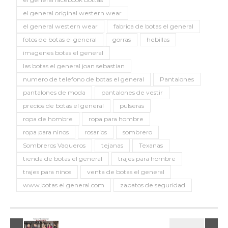
el general original western wear
el general western wear
fabrica de botas el general
fotos de botas el general
gorras
hebillas
imagenes botas el general
las botas el general joan sebastian
numero de telefono de botas el general
Pantalones
pantalones de moda
pantalones de vestir
precios de botas el general
pulseras
ropa de hombre
ropa para hombre
ropa para ninos
rosarios
sombrero
Sombreros Vaqueros
tejanas
Texanas
tienda de botas el general
trajes para hombre
trajes para ninos
venta de botas el general
www.botas el general.com
zapatos de seguridad