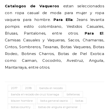
Catalogos de Vaqueros
estan seleccionados
con ropa casual de moda para mujer y ropa
vaquera para hombre.
Para Ella
: Jeans levanta
pompis estilo colombiano, Vestidos Casuales,
Blusas, Pantalones, entre otros.
Para El
:
Camisas Casuales y Vaqueras, Sacos, Chamarras,
Cintos, Sombreros, Texanas, Botas Vaqueras, Botas
Rodeo, Botines Charros, Botas de Piel Exotica
como: Caiman, Cocodrilo, Avestruz, Anguila,
Mantarraya, entre otros.
2017
2018
banda el recodo
banda el recodo de cruz lizarraga
billeteras
blazer hombre
bota general osorio
botas
botas country
botas de anguila el general