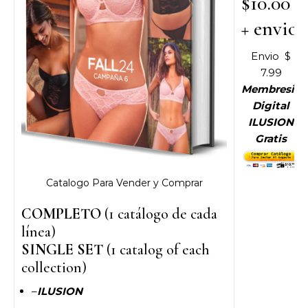
$10.00
+ envio
Envio $
7.99
Membresia
Digital
ILUSION
Gratis
Catalogo Para Vender y Comprar
COMPLETO
(1 catálogo de cada
línea)
SINGLE SET
(1 catalog of each
collection)
–
ILUSION