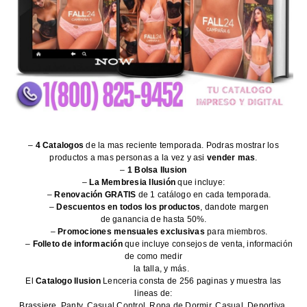
–
4 Catalogos
de la mas reciente temporada. Podras mostrar los
productos a mas personas a la vez y asi
vender mas
.
–
1 Bolsa Ilusion
–
La Membresia Ilusión
que incluye:
–
Renovación GRATIS
de 1 catálogo en cada temporada.
–
Descuentos en todos los productos
, dandote margen
de ganancia de hasta 50%.
–
Promociones mensuales exclusivas
para miembros.
–
Folleto de información
que incluye consejos de venta, información
de como medir
la talla, y más.
El
Catalogo Ilusion
Lenceria consta de 256 paginas y muestra las
lineas de:
Brassiere, Panty, Casual Control, Ropa de Dormir, Casual, Deportiva,