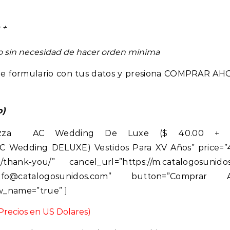
 +
eo sin necesidad de hacer orden minima
ente formulario con tus datos y presiona COMPRAR AH
o)
Ragazza AC Wedding De Luxe ($ 40.00 + 4
AC Wedding DELUXE) Vestidos Para XV Años” price=”
m/thank-you/” cancel_url=”https://m.catalogosunido
”info@catalogosunidos.com” button=”Comprar A
w_name=”true” ]
Precios en US Dolares)