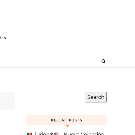
Mas
Search
RECENT POSTS
Ilusión
®️
– Nueva Colección