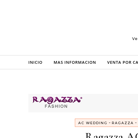
Skip to content
Ve
INICIO
MAS INFORMACION
VENTA POR C
-
-
AC WEDDING
RAGAZZA
Ragazza A