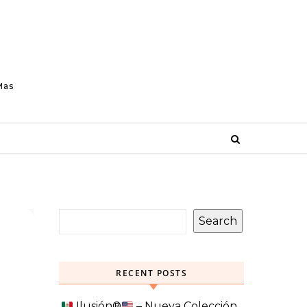
Mas
Search
RECENT POSTS
Ilusión
®️
– Nueva Colección