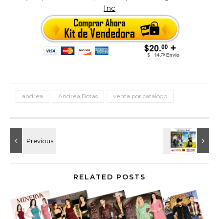
Inc
andrea
Andrea Botas
venta por catalogo
RELATED POSTS