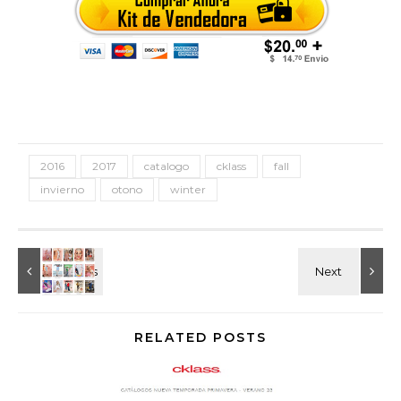
2016
2017
catalogo
cklass
fall
invierno
otono
winter
RELATED POSTS