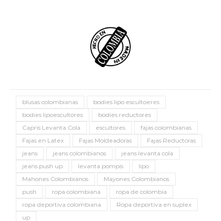
blusas colombianas
bodies lipo escultoeres
bodies lipoescultores
bodies reductores
Capris Levanta Cola
escultores
fajas colombianas
Fajas en Latex
Fajas Moldeadoras
Fajas Reductoras
jeans
jeans colombianos
jeans levanta cola
jeans push up
levanta pompis
lipo
Mahones Colombianos
Mayones Colombianos
push
ropa colombiana
ropa de colombia
ropa deportiva colombiana
Ropa deportiva en suplex
up