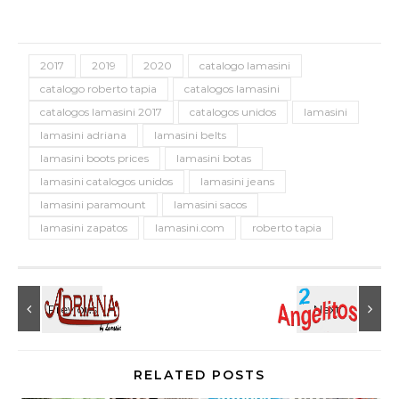
2017
2019
2020
catalogo lamasini
catalogo roberto tapia
catalogos lamasini
catalogos lamasini 2017
catalogos unidos
lamasini
lamasini adriana
lamasini belts
lamasini boots prices
lamasini botas
lamasini catalogos unidos
lamasini jeans
lamasini paramount
lamasini sacos
lamasini zapatos
lamasini.com
roberto tapia
RELATED POSTS